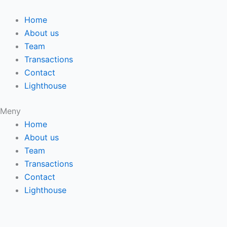
Hoppa
Sök
till
efter:
Home
innehåll
About us
Team
Transactions
Contact
Lighthouse
Meny
Home
About us
Team
Transactions
Contact
Lighthouse