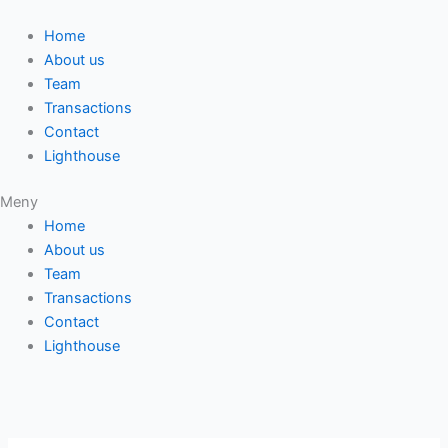
Hoppa
till
Home
innehåll
About us
Team
Transactions
Contact
Lighthouse
Meny
Home
About us
Team
Transactions
Contact
Lighthouse