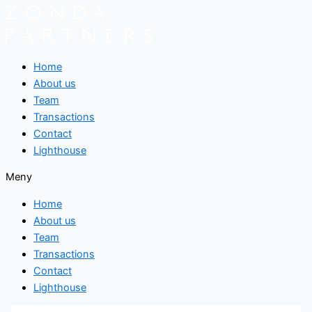
Hoppa
till
innehåll
Home
About us
Team
Transactions
Contact
Lighthouse
Meny
Home
About us
Team
Transactions
Contact
Lighthouse