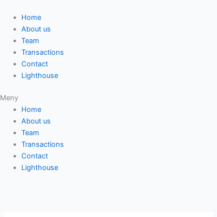
Hoppa
till
Home
innehåll
About us
Team
Transactions
Contact
Lighthouse
Meny
Home
About us
Team
Transactions
Contact
Lighthouse